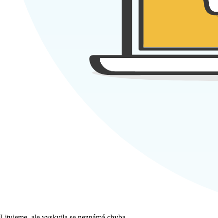
Litujeme, ale vyskytla se neznámá chyba