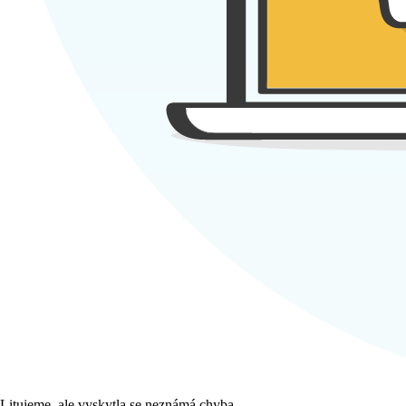
Litujeme, ale vyskytla se neznámá chyba