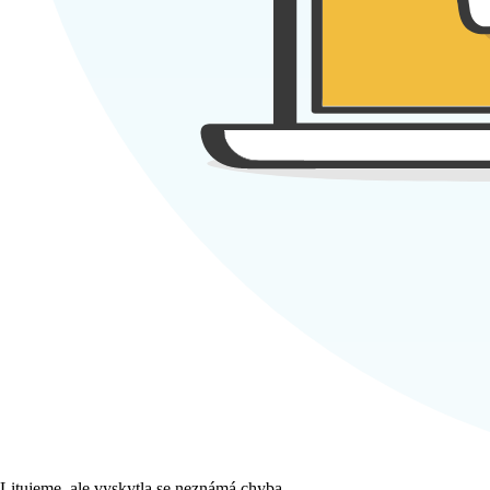
Litujeme, ale vyskytla se neznámá chyba