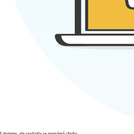
Litujeme, ale vyskytla se neznámá chyba