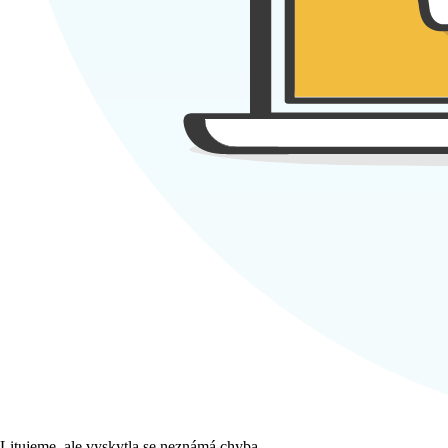
Litujeme, ale vyskytla se neznámá chyba