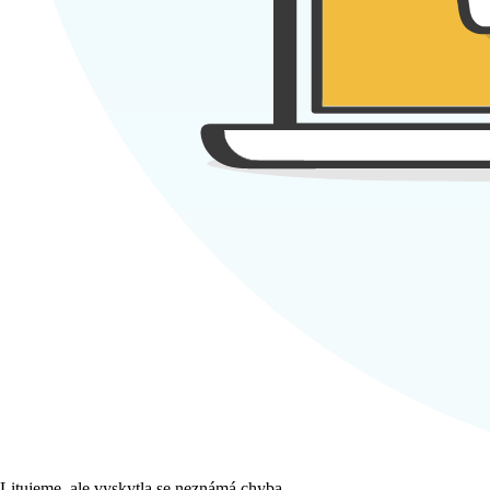
Litujeme, ale vyskytla se neznámá chyba