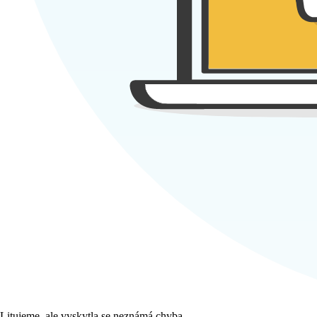
Litujeme, ale vyskytla se neznámá chyba