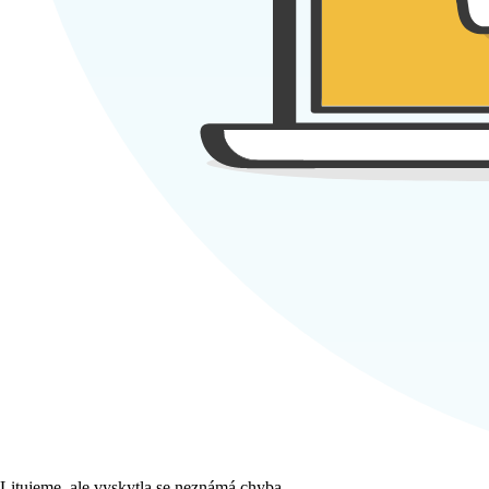
Litujeme, ale vyskytla se neznámá chyba