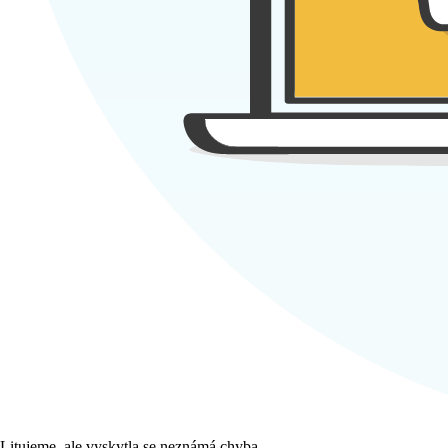
Litujeme, ale vyskytla se neznámá chyba