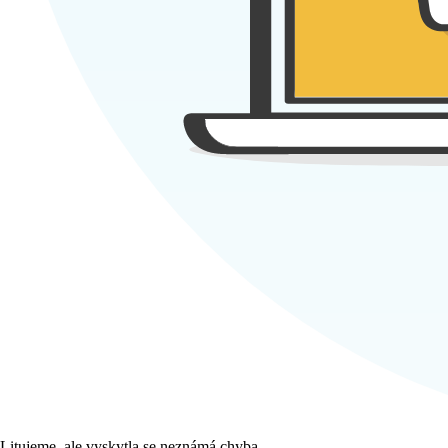
Litujeme, ale vyskytla se neznámá chyba